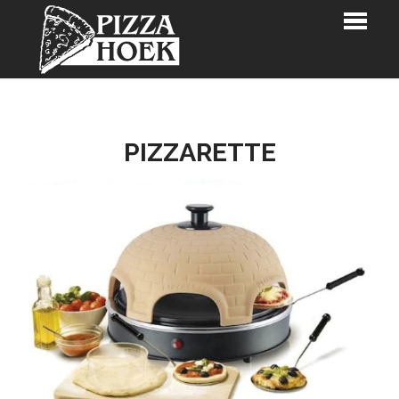
HOME
BESTELLEN
PIZZARETTE
RESTAURANTKAART
RESERVATIES
PIZZARETTE
KLANTENKAART
LOGIN
CONTACT