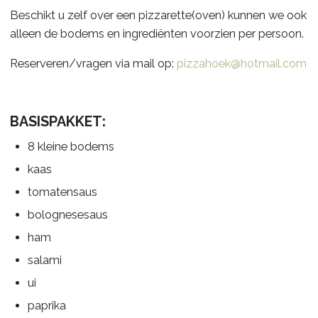
Beschikt u zelf over een pizzarette(oven) kunnen we ook
alleen de bodems en ingrediënten voorzien per persoon.
Reserveren/vragen via mail op:
pizzahoek@hotmail.com
BASISPAKKET:
8 kleine bodems
kaas
tomatensaus
bolognesesaus
ham
salami
ui
paprika