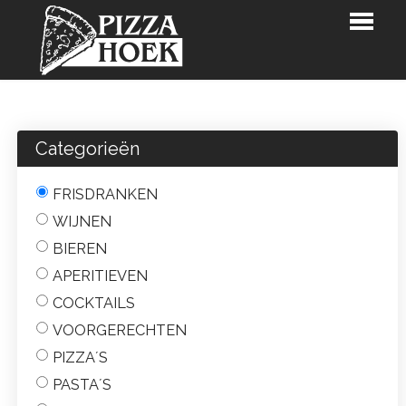
HOME
BESTELLEN
Categorieën
RESTAURANTKAART
FRISDRANKEN
RESERVATIES
WIJNEN
PIZZARETTE
BIEREN
KLANTENKAART
APERITIEVEN
COCKTAILS
LOGIN
VOORGERECHTEN
CONTACT
PIZZA´S
PASTA´S