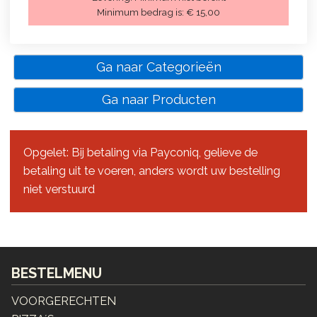
Minimum bedrag is:
€ 15,00
Ga naar Categorieën
Ga naar Producten
Opgelet: Bij betaling via Payconiq, gelieve de
betaling uit te voeren, anders wordt uw bestelling
niet verstuurd
BESTELMENU
VOORGERECHTEN