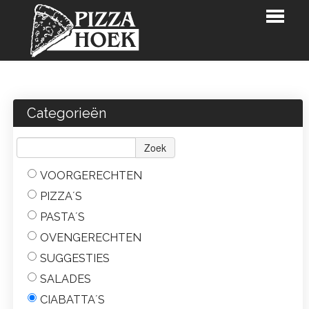
HOME
BESTELLEN
Categorieën
RESTAURANTKAART
Zoek
RESERVATIES
VOORGERECHTEN
PIZZARETTE
PIZZA´S
KLANTENKAART
PASTA´S
LOGIN
OVENGERECHTEN
SUGGESTIES
CONTACT
SALADES
CIABATTA´S